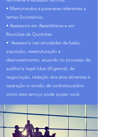
• Memorandos e pareceres referentes a
temas Societários;
• Assessoria em Assembleias e em
Reuniões de Quotistas
•' Assessoria nas atividades de fusão,
aquisição, reestruturação e
desinvestimento, atuando no processo de
auditoria legal (due diligence), de
negociação, redação dos atos atinentes à
operação e revisão de contratos;sobre
como este serviço pode ajudar você.