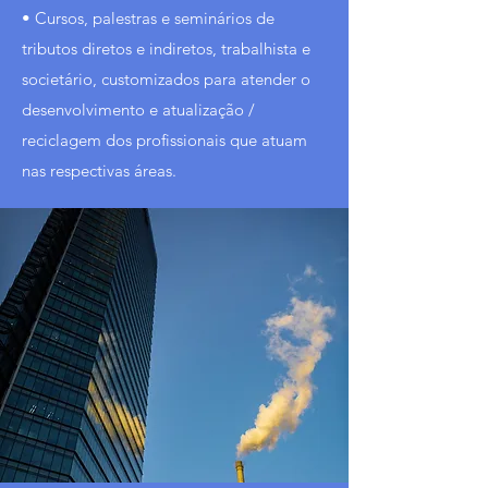
• Cursos, palestras e seminários de
tributos diretos e indiretos, trabalhista e
societário, customizados para atender o
desenvolvimento e atualização /
reciclagem dos profissionais que atuam
nas respectivas áreas.