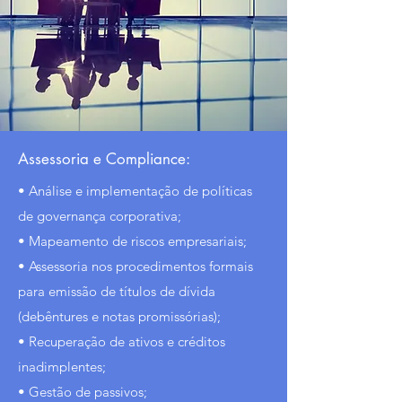
Assessoria e Compliance:
• Análise e implementação de políticas
de governança corporativa;
• Mapeamento de riscos empresariais;
• Assessoria nos procedimentos formais
para emissão de títulos de dívida
(debêntures e notas promissórias);
• Recuperação de ativos e créditos
inadimplentes;
• Gestão de passivos;