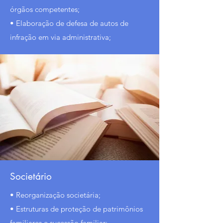
órgãos competentes;
• Elaboração de defesa de autos de
infração em via administrativa;
Societário
• Reorganização societária;
• Estruturas de proteção de patrimônios
familiares e sucessão familiar;